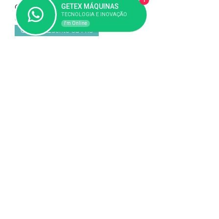
1
CORTAR FITAS, CORDÕES, VELCRO
GETEX MÁQUINAS
TECNOLOGIA E INOVAÇÃO
C/ CORTE QUENTE E FRIO
I'm Online
Corte a Quente ou Frio
GE-100S-QF - MÁQUINAS DE
CORTAR FITAS, CORDÕES, VELCRO
C/ CORTE QUENTE E FRIO