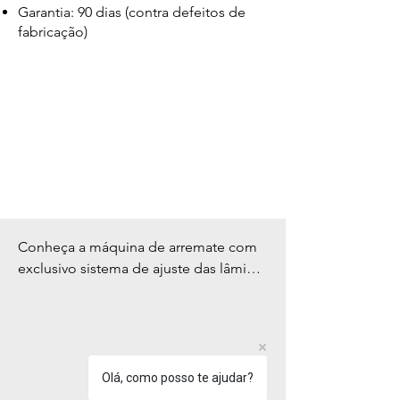
Garantia: 90 dias (contra defeitos de
fabricação)
Conheça a máquina de arremate com 
exclusivo sistema de ajuste das lâminas 
para cortar sobras de linhas grossas ou 
finas. Com 100% de motor servo, ela 
foi especialmente desenvolvida para 
limpeza de resíduos de linhas em 
artigos de confecção como lingerie, 
Olá, como posso te ajudar?
jeans, camisas, camisetas, malhas, 