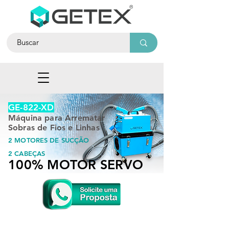
GE-822-XD
Máquina para Arrematar
Sobras de Fios e Linhas
2 MOTORES DE SUCÇÃO
2 CABEÇAS
100% MOTOR SERVO